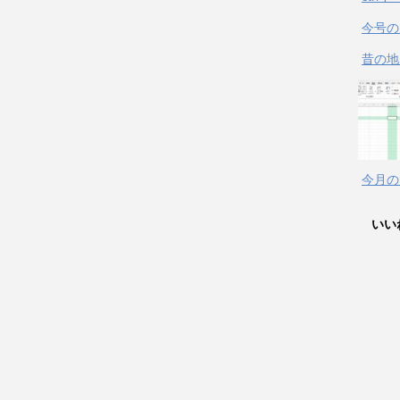
今号の
昔の地
今月の
いい