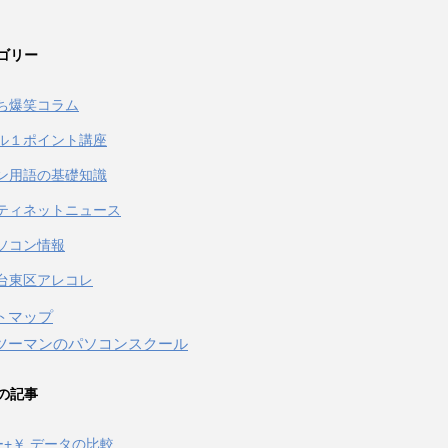
ゴリー
ち爆笑コラム
ル１ポイント講座
ン用語の基礎知識
ティネットニュース
ソコン情報
台東区アレコレ
トマップ
ツーマンのパソコンスクール
の記事
キー+￥ データの比較