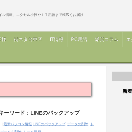
イル情報、エクセル小技やＩＴ用語まで幅広くお届け
業様
街ネタ台東区
IT情報
PC用語
爆笑コラム
エ
新着
キーワード：LINEのバックアップ
1 |
最新パソコン情報
LINEのバックアップ
,
データの削除
,
ト