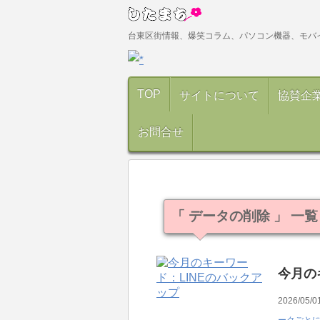
台東区街情報、爆笑コラム、パソコン機器、モバ
TOP
サイトについて
協賛企
お問合せ
「 データの削除 」 一覧
今月の
2026/05/0