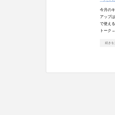
ークごと
今月のキ
アップ
で使える
トーク
続きを