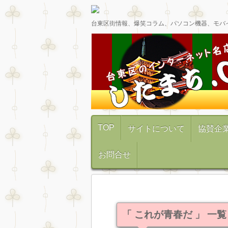
台東区街情報、爆笑コラム、パソコン機器、モバ
TOP
サイトについて
協賛企
お問合せ
「 これが青春だ 」 一覧