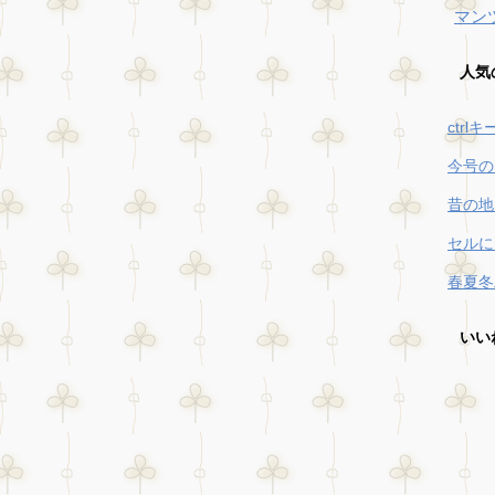
マン
人気
ctrl
今号の
昔の地
セルに
春夏冬
いい