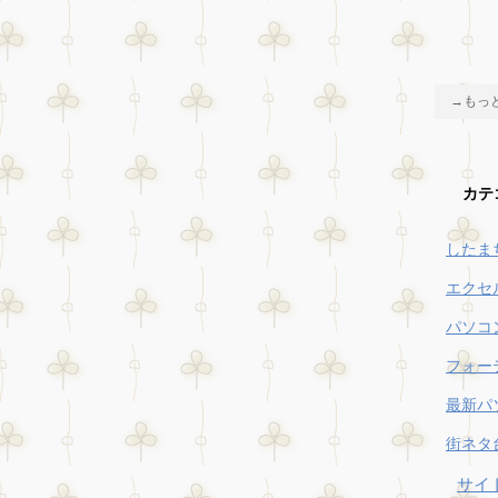
→もっ
カテ
したま
エクセ
パソコ
フォー
最新パ
街ネタ
サイ