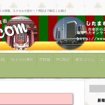
イル情報、エクセル小技やＩＴ用語まで幅広くお届け
業様
街ネタ台東区
IT情報
PC用語
爆笑コラム
エ
新着