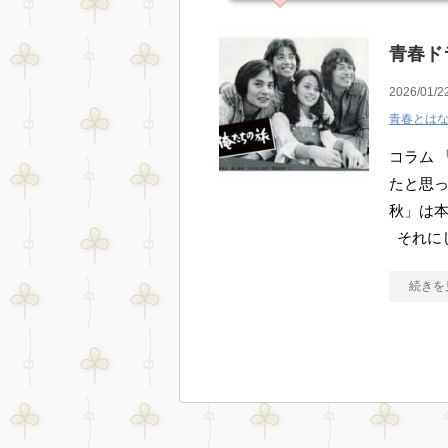
青春ド
2026/01/2
青春とは
コラム 
たと思っ
秋」は
それに
続きを