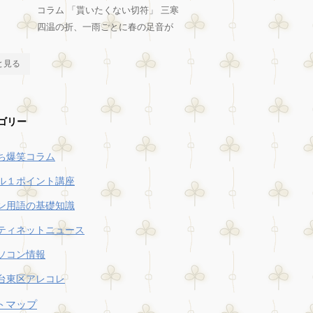
コラム 「貰いたくない切符」 三寒
四温の折、一雨ごとに春の足音が
と見る
ゴリー
ち爆笑コラム
ル１ポイント講座
ン用語の基礎知識
ティネットニュース
ソコン情報
台東区アレコレ
トマップ