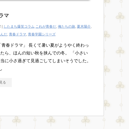
ラマ
2 |
したまち爆笑コラム
これが青春だ
,
俺たちの旅
,
夏木陽介
,
なんだ
,
青春ドラマ
,
青春学園シリーズ
「青春ドラマ」 長くて暑い夏がようやく終わっ
たら、ほんの短い秋を挟んでの冬。 「小さい
本当に小さ過ぎて見過ごしてしまいそうでした。
し
見る