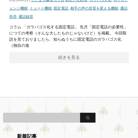
2025/08/19 |
したまち爆笑コラム
あんしん応答
,
ガラパゴス化
,
ボイスチ
ェンジ機能
,
ミュート機能
,
固定電話
,
相手の声の音質を変える機能
,
通話
拒否
,
通話録音
コラム 「ガラパゴス化する固定電話」 先月「固定電話の必要性」
につての考察（そんな大したものじゃないけど）を掲載。 今回取
説を見ておりましたら、知らぬうちに固定電話のガラパゴス化
（独自の進
続きを見る
新着記事