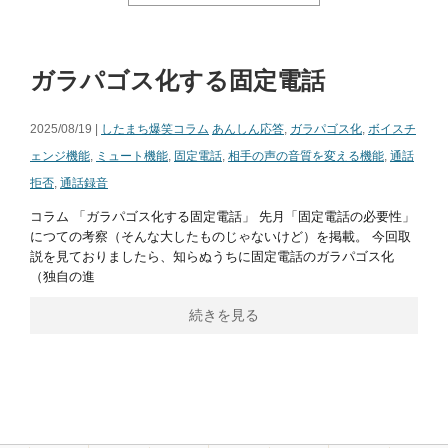
ガラパゴス化する固定電話
2025/08/19 |
したまち爆笑コラム
あんしん応答
,
ガラパゴス化
,
ボイスチ
ェンジ機能
,
ミュート機能
,
固定電話
,
相手の声の音質を変える機能
,
通話
拒否
,
通話録音
コラム 「ガラパゴス化する固定電話」 先月「固定電話の必要性」
につての考察（そんな大したものじゃないけど）を掲載。 今回取
説を見ておりましたら、知らぬうちに固定電話のガラパゴス化
（独自の進
続きを見る