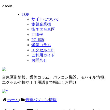
About
TOP
サイトについて
協賛企業様
街ネタ台東区
IT情報
PC用語
爆笑コラム
エクセル１P
ご利用ガイド
お問合せ
台東区街情報、爆笑コラム、パソコン機器、モバイル情報、
エクセル小技やＩＴ用語まで幅広くお届け
ホーム
最新パソコン情報