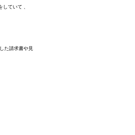
業をしていて 、
で作成した請求書や見