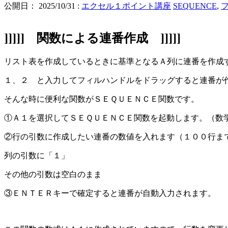
公開日：
2025/10/31
:
エクセル１ポイント講座
SEQUENCE
,
]]]]] 関数による連番作成 ]]]]]
リスト表を作成しているときに基準となるＡ列に連番を作成
１、２ と入力してフィルハンドルをドラッグすると連番が
そんな時に便利な関数がＳＥＱＵＥＮＣＥ関数です。
①Ａ１を選択してＳＥＱＵＥＮＣＥ関数を起動します。（数学
②行の引数に作成したい連番の数値を入れます（１００行ま
列の引数に「１」
その他の引数は空白のまま
③ＥＮＴＥＲキーで確定すると連番が自動入力されます。