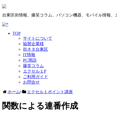
台東区街情報、爆笑コラム、パソコン機器、モバイル情報、
TOP
サイトについて
協賛企業様
街ネタ台東区
IT情報
PC用語
爆笑コラム
エクセル１P
ご利用ガイド
お問合せ
ホーム
エクセル１ポイント講座
関数による連番作成