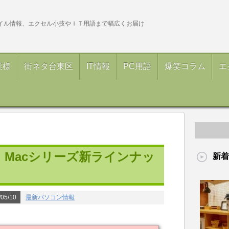
イル情報、エクセル小技やＩＴ用語まで幅広くお届け
業様
街ネタ台東区
IT情報
PC用語
爆笑コラム
エ
eから、Macシリーズ新ラインナッ
新着
05/10
最新パソコン情報