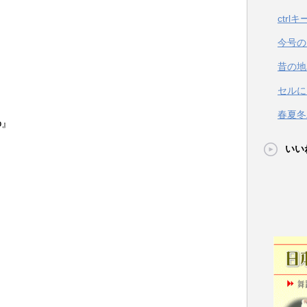
ctrl
今号の
昔の地
セルに
春夏冬
o』
いい