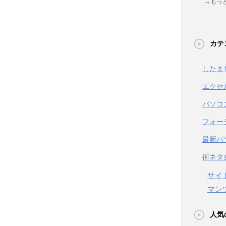
→もっ
カテ
したま
エクセ
パソコ
フォー
最新パ
街ネタ
』
サイ
マン
人気