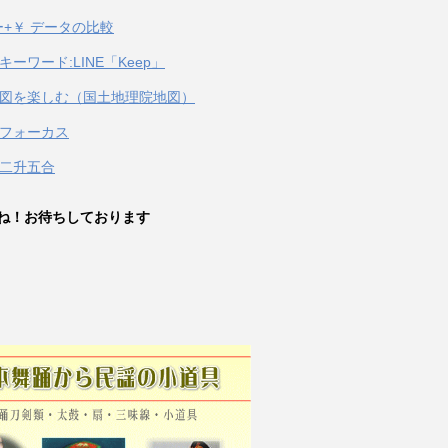
キー+￥ データの比較
キーワード:LINE「Keep」
図を楽しむ（国土地理院地図）
フォーカス
二升五合
ね！お待ちしております