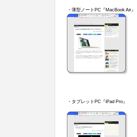
・薄型ノートPC『MacBook Air』
・タブレットPC『iPad Pro』