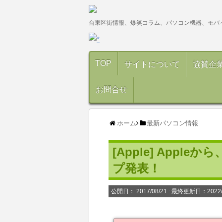
台東区街情報、爆笑コラム、パソコン機器、モバ
TOP
サイトについて
協賛企
お問合せ
ホーム
最新パソコン情報
[Apple] Appl
プ発表！
公開日：
2017/08/21
: 最終更新日：2022/