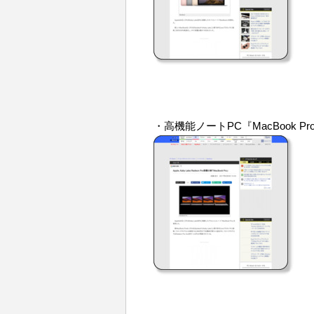
・高機能ノートPC『MacBook Pr