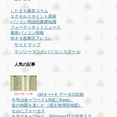
したまち爆笑コラム
エクセル１ポイント講座
パソコン用語の基礎知識
フォーティネットニュース
最新パソコン情報
街ネタ台東区アレコレ
サイトマップ
マンツーマンのパソコンスクール
人気の記事
ctrlキー+￥ データの比較
今号のキーワード:LINE「Keep」
昔の地図を楽しむ（国土地理院地図）
セルにフォーカス
今月のキーワード：Windows11で音声入力