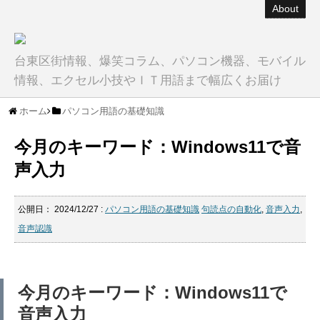
About
台東区街情報、爆笑コラム、パソコン機器、モバイル
情報、エクセル小技やＩＴ用語まで幅広くお届け
ホーム
パソコン用語の基礎知識
今月のキーワード：Windows11で音
声入力
公開日：
2024/12/27
:
パソコン用語の基礎知識
句読点の自動化
,
音声入力
,
音声認識
今月のキーワード：Windows11で
音声入力