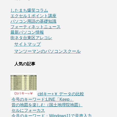
したまち爆笑コラム
エクセル１ポイント講座
パソコン用語の基礎知識
フォーティネットニュース
最新パソコン情報
街ネタ台東区アレコレ
サイトマップ
マンツーマンのパソコンスクール
人気の記事
ctrlキー+￥ データの比較
今号のキーワード:LINE「Keep」
昔の地図を楽しむ（国土地理院地図）
セルにフォーカス
今月のキーワード：Windows11で音声入力