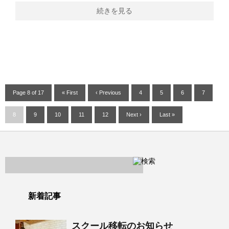
続きを見る
Page 8 of 17
« First
‹ Previous
4
5
6
7
8
9
10
11
12
Next ›
Last »
新着記事
スクール移転のお知らせ