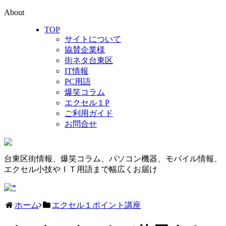
About
TOP
サイトについて
協賛企業様
街ネタ台東区
IT情報
PC用語
爆笑コラム
エクセル１P
ご利用ガイド
お問合せ
台東区街情報、爆笑コラム、パソコン機器、モバイル情報、
エクセル小技やＩＴ用語まで幅広くお届け
ホーム
エクセル１ポイント講座