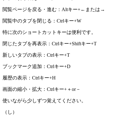
閲覧ページを戻る・進む：Altキー+←または→
閲覧中のタブを閉じる：Ctrlキー+W
特に次のショートカットキーは便利です。
閉じたタブを再表示：Ctrlキー+Shiftキー+T
新しいタブの表示：Ctrlキー+T
ブックマーク追加：Ctrlキー+D
履歴の表示：Ctrlキー+H
画面の縮小・拡大：Ctrlキー+＋or－
使いながら少しずつ覚えてください。
（し）