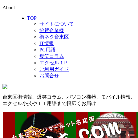
About
TOP
サイトについて
協賛企業様
街ネタ台東区
IT情報
PC用語
爆笑コラム
エクセル１P
ご利用ガイド
お問合せ
台東区街情報、爆笑コラム、パソコン機器、モバイル情報、
エクセル小技やＩＴ用語まで幅広くお届け