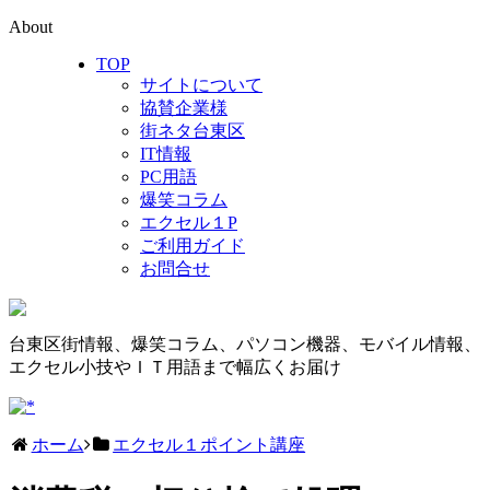
About
TOP
サイトについて
協賛企業様
街ネタ台東区
IT情報
PC用語
爆笑コラム
エクセル１P
ご利用ガイド
お問合せ
台東区街情報、爆笑コラム、パソコン機器、モバイル情報、
エクセル小技やＩＴ用語まで幅広くお届け
ホーム
エクセル１ポイント講座