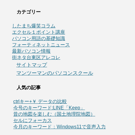
カテゴリー
したまち爆笑コラム
エクセル１ポイント講座
パソコン用語の基礎知識
フォーティネットニュース
最新パソコン情報
街ネタ台東区アレコレ
サイトマップ
マンツーマンのパソコンスクール
人気の記事
ctrlキー+￥ データの比較
今号のキーワード:LINE「Keep」
昔の地図を楽しむ（国土地理院地図）
セルにフォーカス
今月のキーワード：Windows11で音声入力