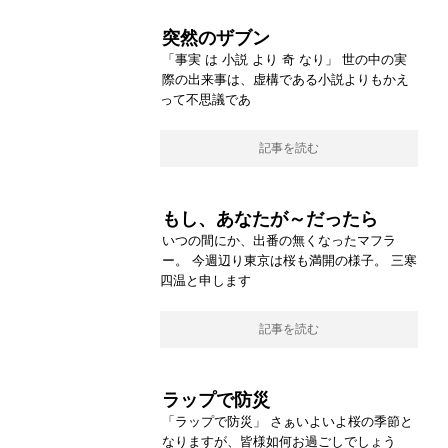
突然のザブン
「事実 は 小説 より 奇 なり」 世の中の実
際の出来事は、虚構である小説よりもかえ
って不思議であ
記事を読む
もし、あなたが～だったら
いつの間にか、出番の無くなったマフラ
ー。 今週辺り東京は桜も満開の様子。 三寒
四温と申します
記事を読む
ラップで防災
「ラップで防災」 さぁいよいよ桜の季節と
なりますが、皆様如何お過ごしでしょう