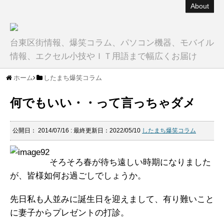
About
台東区街情報、爆笑コラム、パソコン機器、モバイル
情報、エクセル小技やＩＴ用語まで幅広くお届け
ホーム
したまち爆笑コラム
何でもいい・・って言っちゃダメ
公開日：
2014/07/16
: 最終更新日：2022/05/10
したまち爆笑コラム
そろそろ春が待ち遠しい時期になりました
が、皆様如何お過ごしでしょうか。
先日私も人並みに誕生日を迎えまして、有り難いこと
に妻子からプレゼントの打診。