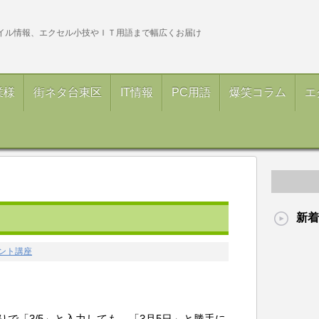
イル情報、エクセル小技やＩＴ用語まで幅広くお届け
業様
街ネタ台東区
IT情報
PC用語
爆笑コラム
エ
新着
ント講座
で「3/5」と入力しても、「3月5日」と勝手に