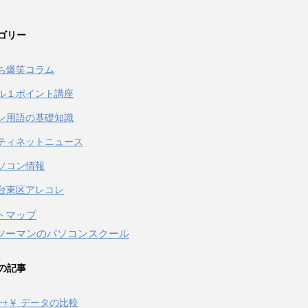
ゴリー
ち爆笑コラム
ル１ポイント講座
ン用語の基礎知識
ティネットニュース
ソコン情報
台東区アレコレ
トマップ
ツーマンのパソコンスクール
の記事
キー+￥ データの比較