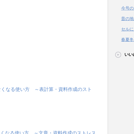
今号の
昔の地
セルに
春夏冬
いい