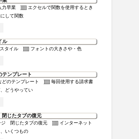
早業
数の入力早業 ]]]]] エクセルで関数を使用するとき
うにして関数
イル
ルのスタイル ]]]]] フォントの大きさや・色
のテンプレート
求書などのテンプレート ]]]]] 毎回使用する請求書
ど、どうやってい
ジ 閉じたタブの復元
bページ 閉じたタブの復元 ]]]]] インターネット
と、いくつもの