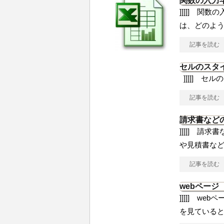
関数の入力
]]]]] 関
は、どのよ
記事を読む
セルのスタ
]]]]] セ
記事を読む
請求書など
]]]]] 請
や見積書な
記事を読む
webペー
]]]]] we
を見ている