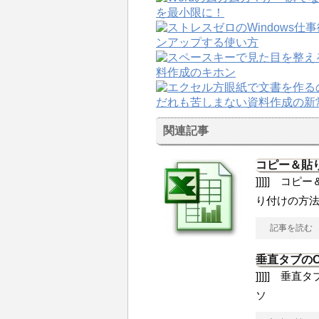
関連記事
コピー＆貼
]]]]] コ
り付けの方
記事を読む
垂直タブのO
]]]]] 垂直
ソ