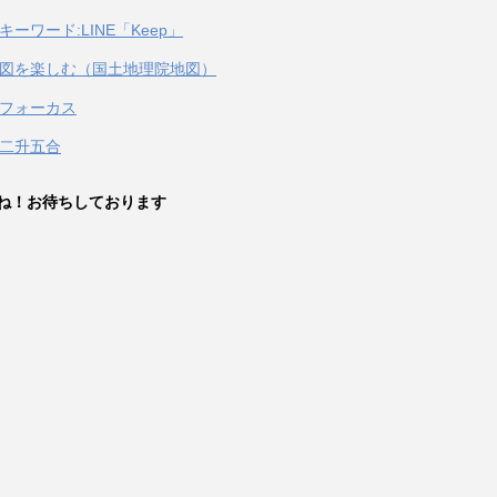
キーワード:LINE「Keep」
図を楽しむ（国土地理院地図）
フォーカス
二升五合
ね！お待ちしております