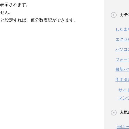
」と表示されます。
ません。
カテ
」と設定すれば、仮分数表記ができます。
したま
エクセ
パソコ
フォー
最新パ
街ネタ
サイ
マン
人気
ctrl