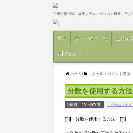
台東区街情報、爆笑コラム、パソコン機器、モバ
TOP
サイトについて
協賛企
お問合せ
ホーム
エクセル１ポイント講座
分数を使用する方法
公開日：
2014/07/15
:
エクセル１ポイ
]]]]] 分数を使用する方法 ]]]]]
エクセルで分数を表示させるつもり