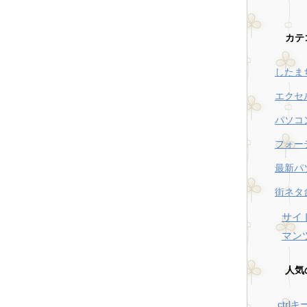
カテ
したま
エクセ
パソコ
フォー
最新パ
街ネタ
サイ
マン
人気
ctrl