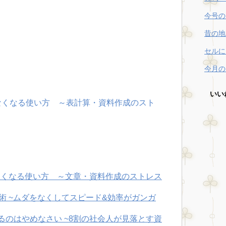
今号の
昔の地
セルに
今月の
いい