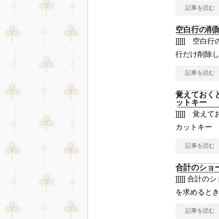
記事を読む
空白行の削
]]]]] 空
行だけ削除
記事を読む
覚えておく
ットキー
]]]]] 
カットキー ]]
記事を読む
合計のショ
]]]]] 合
を求めるとき
記事を読む