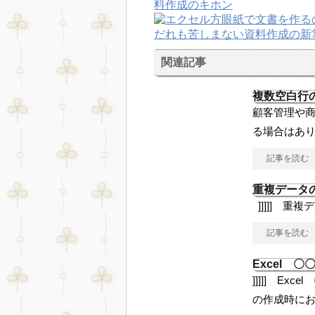
関連記事
複数空白行
顧客管理や商
る場合はあり
記事を読む
重複データ
]]]]] 重
記事を読む
Excel 
]]]]] Ex
の作成時に