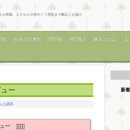
イル情報、エクセル小技やＩＴ用語まで幅広くお届け
業様
街ネタ台東区
IT情報
PC用語
爆笑コラム
エ
ビュー
新着
ント講座
ー ]]]]]