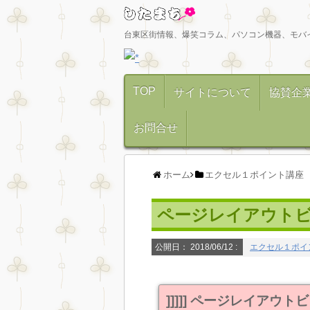
台東区街情報、爆笑コラム、パソコン機器、モバ
TOP
サイトについて
協賛企
お問合せ
ホーム
エクセル１ポイント講座
ページレイアウト
公開日：
2018/06/12
:
エクセル１ポイ
]]]]] ページレイアウトビュ