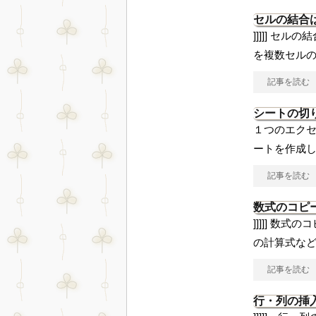
セルの結合
]]]]] セ
を複数セル
記事を読む
シートの切
１つのエク
ートを作成
記事を読む
数式のコピ
]]]]] 数
の計算式な
記事を読む
行・列の挿