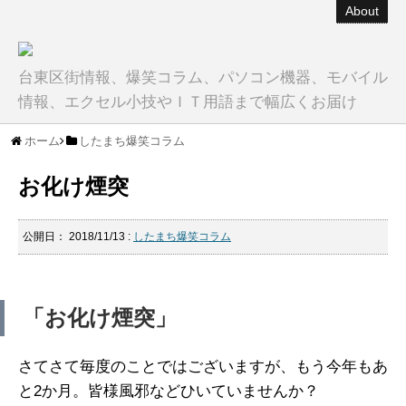
About
台東区街情報、爆笑コラム、パソコン機器、モバイル
情報、エクセル小技やＩＴ用語まで幅広くお届け
ホーム
したまち爆笑コラム
お化け煙突
公開日：
2018/11/13
:
したまち爆笑コラム
「お化け煙突」
さてさて毎度のことではございますが、もう今年もあ
と2か月。皆様風邪などひいていませんか？