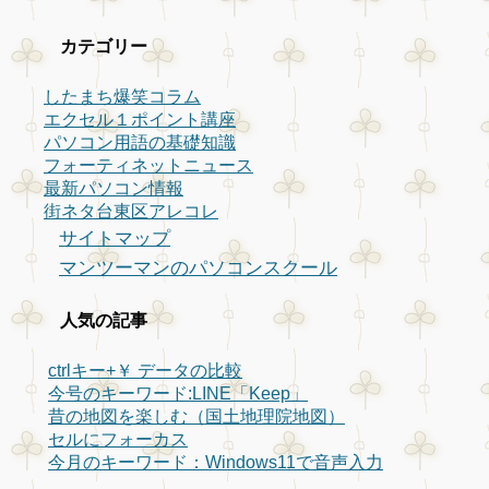
カテゴリー
したまち爆笑コラム
エクセル１ポイント講座
パソコン用語の基礎知識
フォーティネットニュース
最新パソコン情報
街ネタ台東区アレコレ
サイトマップ
マンツーマンのパソコンスクール
人気の記事
ctrlキー+￥ データの比較
今号のキーワード:LINE「Keep」
昔の地図を楽しむ（国土地理院地図）
セルにフォーカス
今月のキーワード：Windows11で音声入力