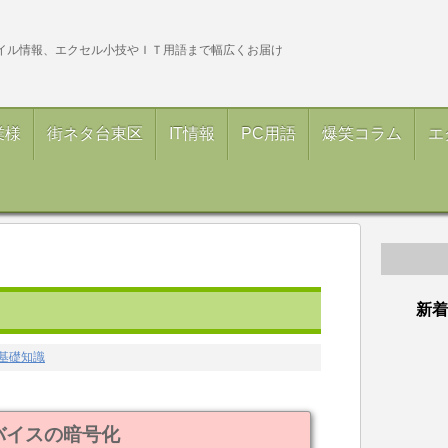
イル情報、エクセル小技やＩＴ用語まで幅広くお届け
業様
街ネタ台東区
IT情報
PC用語
爆笑コラム
エ
新着
基礎知識
バイスの暗号化