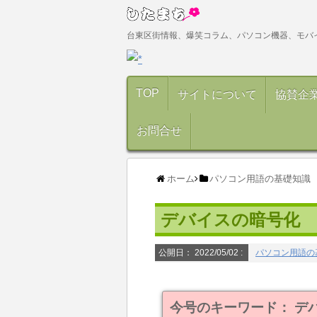
台東区街情報、爆笑コラム、パソコン機器、モバ
TOP
サイトについて
協賛企
お問合せ
ホーム
パソコン用語の基礎知識
デバイスの暗号化
公開日：
2022/05/02
:
パソコン用語の
今号のキーワード： デ