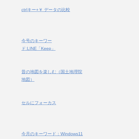
ctrlキー+￥ データの比較
今号のキーワー
ド:LINE「Keep」
昔の地図を楽しむ（国土地理院
地図）
セルにフォーカス
今月のキーワード：Windows11