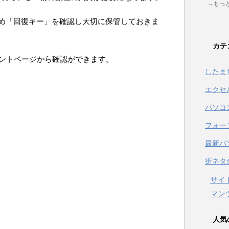
→もっ
め「回復キー」を確認し大切に保管しておきま
カテ
アカウントページから確認ができます。
したま
エクセ
パソコ
フォー
最新パ
街ネタ
サイ
マン
人気