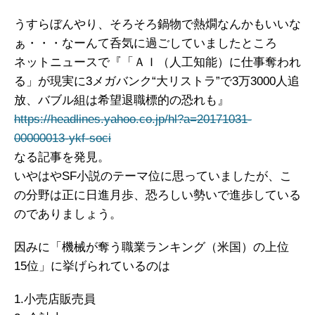
うすらぼんやり、そろそろ鍋物で熱燗なんかもいいな
ぁ・・・なーんて呑気に過ごしていましたところ
ネットニュースで『「ＡＩ（人工知能）に仕事奪われ
る」が現実に3メガバンク“大リストラ”で3万3000人追
放、バブル組は希望退職標的の恐れも』
https://headlines.yahoo.co.jp/hl?a=20171031-
00000013-ykf-soci
なる記事を発見。
いやはやSF小説のテーマ位に思っていましたが、こ
の分野は正に日進月歩、恐ろしい勢いで進歩している
のでありましょう。
因みに「機械が奪う職業ランキング（米国）の上位
15位」に挙げられているのは
1.小売店販売員