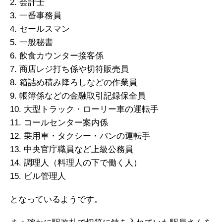
2. 会計士
3. 一番事務員
4. セールスマン
5. 一般秘書
6. 飲食カウンター接客係
7. 商店レジ打ち係や切符販売員
8. 箱詰め積み降ろしなどの作業員
9. 帳簿係などの金融取引記録保全員
10. 大型トラック・ローリー車の運転手
11. コールセンター案内係
12. 乗用車・タクシー・バンの運転手
13. 中央官庁職員など上級公務員
14. 調理人（料理人の下で働く人）
15. ビル管理人
となっているようです。