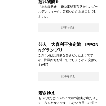
忘れ物防止
「忘れ物防止」 緊急事態宣言発令中のゴー
ルデンウィーク。皆様いかがお過ごしでし
ょうか。
記事を読む
芸人 大喜利王決定戦 IPPON
Nグランプリ
この５月は記録的な暑さだったようです
が、皆様如何お過ごしでしょうか？ 突然で
すが5/2
記事を読む
若さゆえ
もう8月だというのに大雨の被害が出たりし
て、なんだかスッキリしない今日この頃で